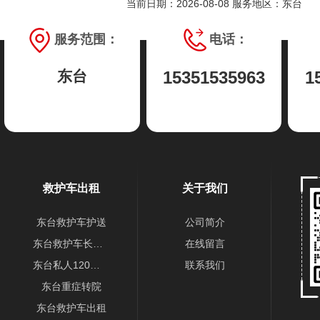
当前日期：2026-08-08 服务地区：东台
服务范围：
电话：
东台
15351535963
1
救护车出租
关于我们
东台救护车护送
公司简介
东台救护车长途出租
在线留言
东台私人120转运车
联系我们
东台重症转院
东台救护车出租