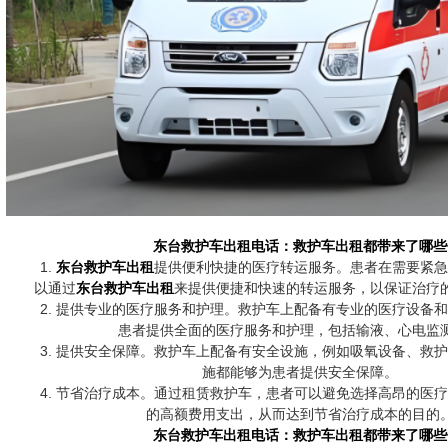
东台救护车出租电话：
救护车出租都带来了哪些
1.
东台救护车出租
提供便利快捷的医疗转运服务。患者在需要紧急
以通过
东台救护车出租
来提供便捷和快速的转运服务，以保证治疗
2. 提供专业的医疗服务和护理。救护车上配备有专业的医疗设备和
患者提供全面的医疗服务和护理，包括输液、心电监
3. 提供安全保障。救护车上配备有安全设施，例如吸氧设备、救护
施都能够为患者提供安全保障。
4. 节省治疗成本。通过租赁救护车，患者可以避免选择高昂的医疗
的高额费用支出，从而达到节省治疗成本的目的
东台救护车出租电话：
救护车出租都带来了哪些