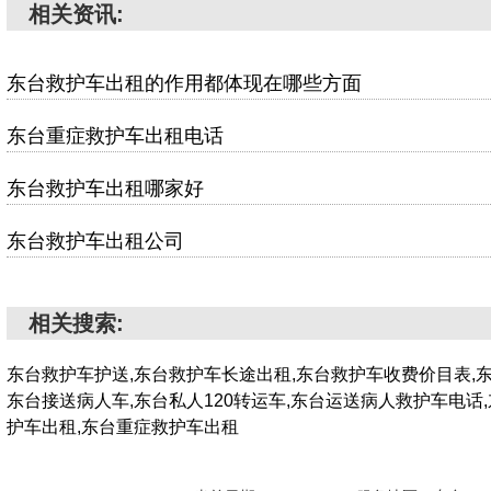
相关资讯:
东台救护车出租的作用都体现在哪些方面
东台重症救护车出租电话
东台救护车出租哪家好
东台救护车出租公司
相关搜索:
东台救护车护送,东台救护车长途出租,东台救护车收费价目表,
东台接送病人车,东台私人120转运车,东台运送病人救护车电话
护车出租,东台重症救护车出租